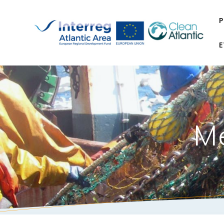
P
E
Me