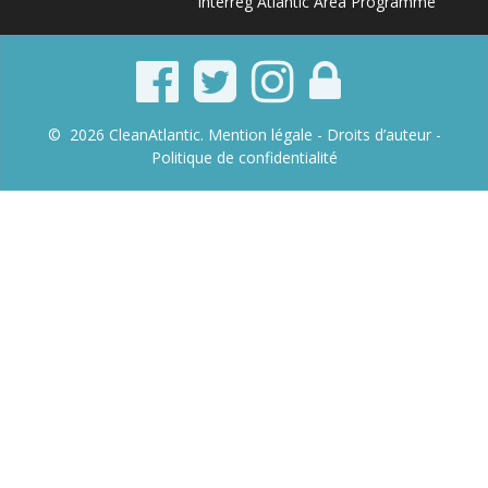
Interreg Atlantic Area Programme
© 2026 CleanAtlantic.
Mention légale -
Droits d’auteur
-
Politique de confidentialité